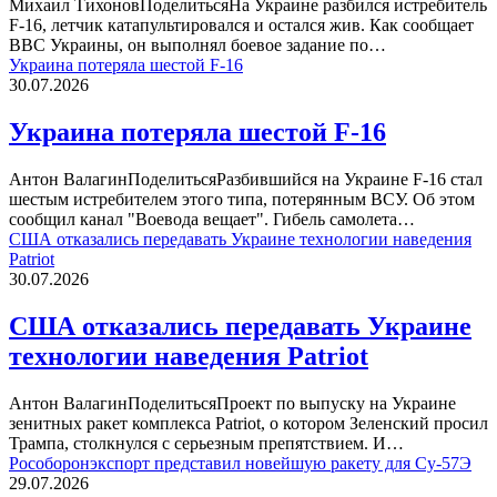
Михаил ТихоновПоделитьсяНа Украине разбился истребитель
F-16, летчик катапультировался и остался жив. Как сообщает
ВВС Украины, он выполнял боевое задание по…
Украина потеряла шестой F-16
30.07.2026
Украина потеряла шестой F-16
Антон ВалагинПоделитьсяРазбившийся на Украине F-16 стал
шестым истребителем этого типа, потерянным ВСУ. Об этом
сообщил канал "Воевода вещает". Гибель самолета…
США отказались передавать Украине технологии наведения
Patriot
30.07.2026
США отказались передавать Украине
технологии наведения Patriot
Антон ВалагинПоделитьсяПроект по выпуску на Украине
зенитных ракет комплекса Patriot, о котором Зеленский просил
Трампа, столкнулся с серьезным препятствием. И…
Рособоронэкспорт представил новейшую ракету для Су-57Э
29.07.2026