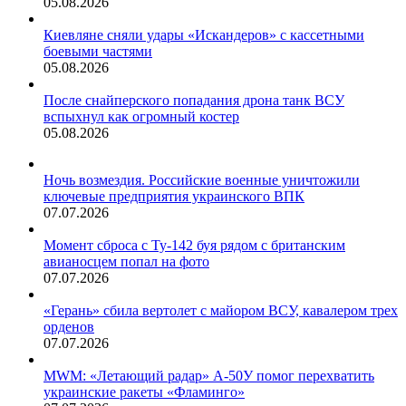
05.08.2026
Киевляне сняли удары «Искандеров» с кассетными
боевыми частями
05.08.2026
После снайперского попадания дрона танк ВСУ
вспыхнул как огромный костер
05.08.2026
Ночь возмездия. Российские военные уничтожили
ключевые предприятия украинского ВПК
07.07.2026
Момент сброса с Ту-142 буя рядом с британским
авианосцем попал на фото
07.07.2026
«Герань» сбила вертолет с майором ВСУ, кавалером трех
орденов
07.07.2026
MWM: «Летающий радар» А-50У помог перехватить
украинские ракеты «Фламинго»