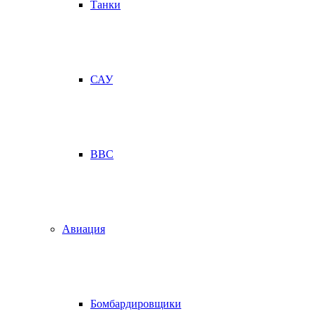
Танки
САУ
ВВС
Авиация
Бомбардировщики