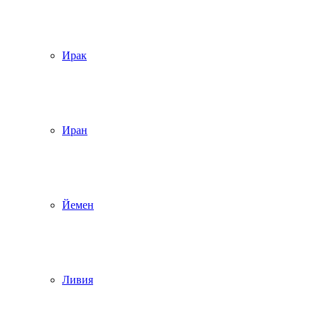
Ирак
Иран
Йемен
Ливия