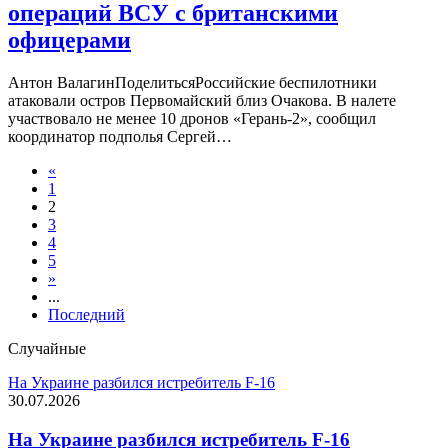
операций ВСУ с британскими
офицерами
Антон ВалагинПоделитьсяРоссийские беспилотники
атаковали остров Первомайский близ Очакова. В налете
участвовало не менее 10 дронов «Герань-2», сообщил
координатор подполья Сергей…
«
1
2
3
4
5
»
...
Последний
Случайные
На Украине разбился истребитель F-16
30.07.2026
На Украине разбился истребитель F-16