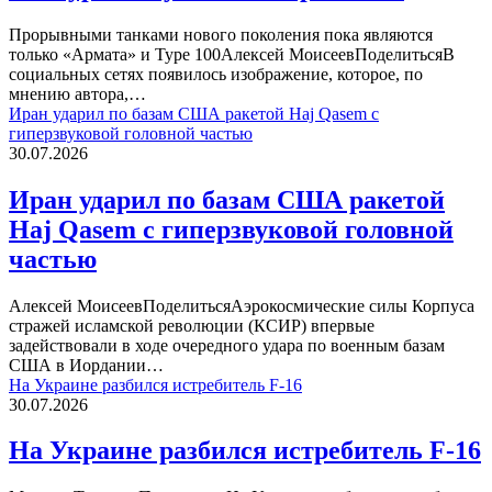
Прорывными танками нового поколения пока являются
только «Армата» и Type 100Алексей МоисеевПоделитьсяВ
социальных сетях появилось изображение, которое, по
мнению автора,…
Иран ударил по базам США ракетой Haj Qasem с
гиперзвуковой головной частью
30.07.2026
Иран ударил по базам США ракетой
Haj Qasem с гиперзвуковой головной
частью
Алексей МоисеевПоделитьсяАэрокосмические силы Корпуса
стражей исламской революции (КСИР) впервые
задействовали в ходе очередного удара по военным базам
США в Иордании…
На Украине разбился истребитель F-16
30.07.2026
На Украине разбился истребитель F-16