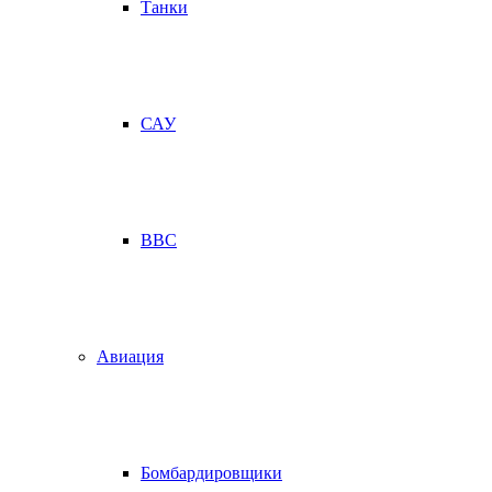
Танки
САУ
ВВС
Авиация
Бомбардировщики