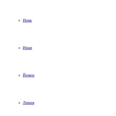
Ирак
Иран
Йемен
Ливия