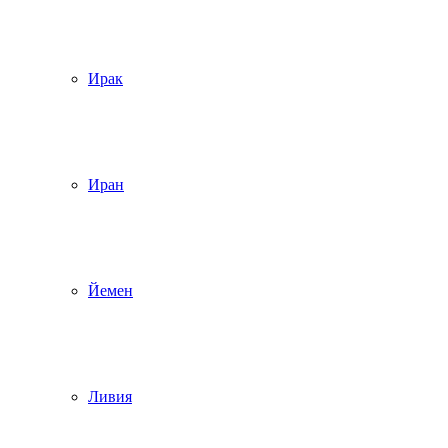
Ирак
Иран
Йемен
Ливия