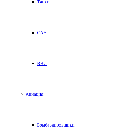
Танки
САУ
ВВС
Авиация
Бомбардировщики