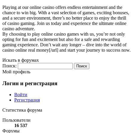
Playing at our online casino offers endless entertainment and the
chance to win big. With a vast selection of games, exciting bonuses,
and a secure environment, there’s no better place to enjoy the thrill
of casino gaming. Join us today and experience the ultimate online
casino adventure.
By choosing to play online casino games with us, you’re not only
opting for fun and excitement but also for a safe and rewarding
gaming experience. Don’t wait any longer – dive into the world of
casino online real money[/url] and start your journey to success now.
Искать в форумах
Поиск:
Мой профиль
Логин и регистрация
Войти
Регистрация
Статистика форума
Пользователи
16 537
Форумы