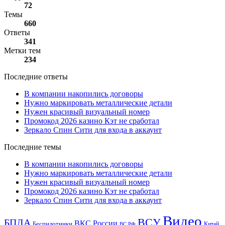
72
Темы
660
Ответы
341
Метки тем
234
Последние ответы
В компании накопились договоры
Нужно маркировать металлические детали
Нужен красивый визуальный номер
Промокод 2026 казино Кэт не сработал
Зеркало Спин Сити для входа в аккаунт
Последние темы
В компании накопились договоры
Нужно маркировать металлические детали
Нужен красивый визуальный номер
Промокод 2026 казино Кэт не сработал
Зеркало Спин Сити для входа в аккаунт
Видео
ВСУ
БПЛА
ВКС России
Беспилотники
Китай
ВС РФ