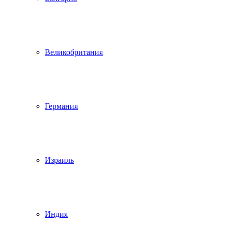
Великобритания
Германия
Израиль
Индия