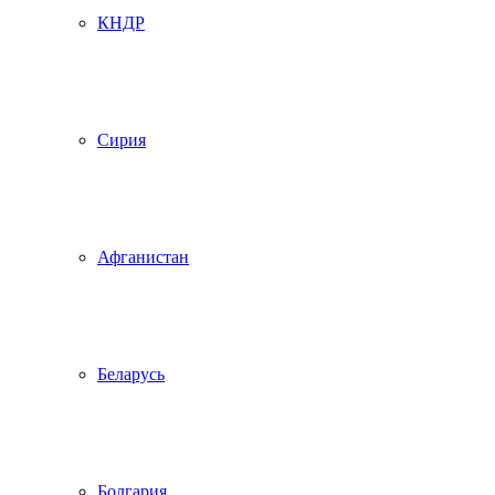
КНДР
Сирия
Афганистан
Беларусь
Болгария