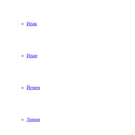
Ирак
Иран
Йемен
Ливия