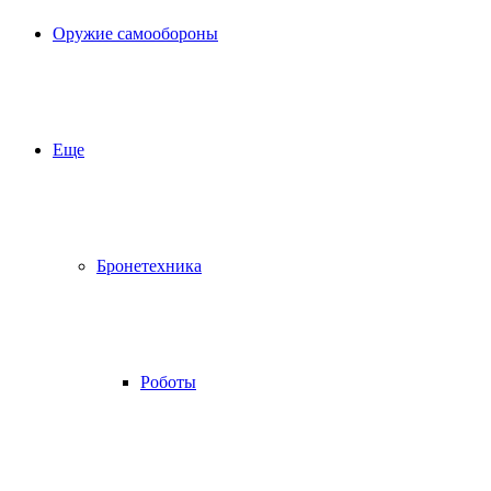
Оружие самообороны
Еще
Бронетехника
Роботы