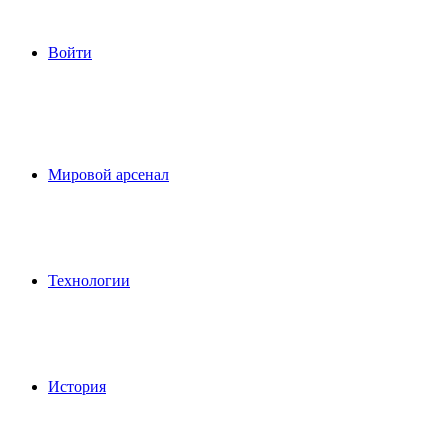
Войти
Мировой арсенал
Технологии
История