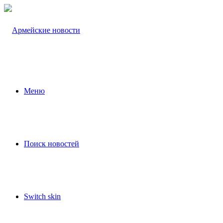
Меню
Поиск новостей
Switch skin