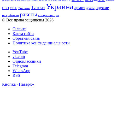
Украина
Танки
армия
оружие
ПВО
дроны
США
Самолеты
ракеты
разработки
спецоперация
© Все права защищены 2026
О сайте
Карта сайта
Обратная связь
Политика конфиденциальности
YouTube
vk.com
Одноклассники
Telegram
WhatsApp
RSS
Кнопка «Наверх»