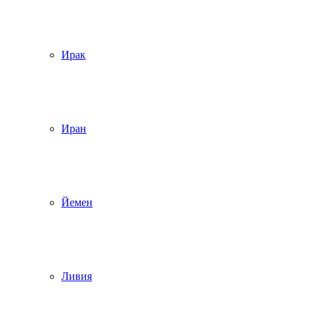
Ирак
Иран
Йемен
Ливия