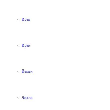
Ирак
Иран
Йемен
Ливия