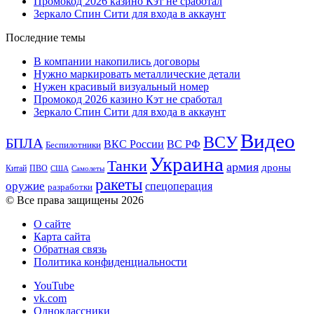
Промокод 2026 казино Кэт не сработал
Зеркало Спин Сити для входа в аккаунт
Последние темы
В компании накопились договоры
Нужно маркировать металлические детали
Нужен красивый визуальный номер
Промокод 2026 казино Кэт не сработал
Зеркало Спин Сити для входа в аккаунт
Видео
ВСУ
БПЛА
ВКС России
ВС РФ
Беспилотники
Украина
Танки
армия
дроны
Китай
ПВО
США
Самолеты
ракеты
оружие
спецоперация
разработки
© Все права защищены 2026
О сайте
Карта сайта
Обратная связь
Политика конфиденциальности
YouTube
vk.com
Одноклассники