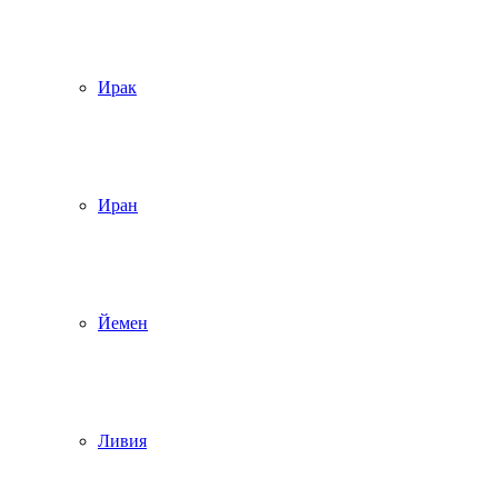
Ирак
Иран
Йемен
Ливия