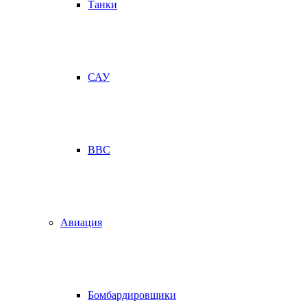
Танки
САУ
ВВС
Авиация
Бомбардировщики