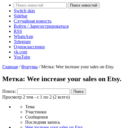
Поиск новостей
Switch skin
Sidebar
Случайная новость
Войти / Зарегистрироваться
RSS
WhatsApp
Telegram
Одноклассники
vk.com
YouTube
Главная
/
Форумы
/
Метка: Wee increase your sales on Etsy.
Метка: Wee increase your sales on Etsy.
Поиск:
Просмотр 2 тем - с 1 по 2 (2 всего)
Тема
Участники
Сообщения
Последняя запись
Wee increase your sales on Etsy.