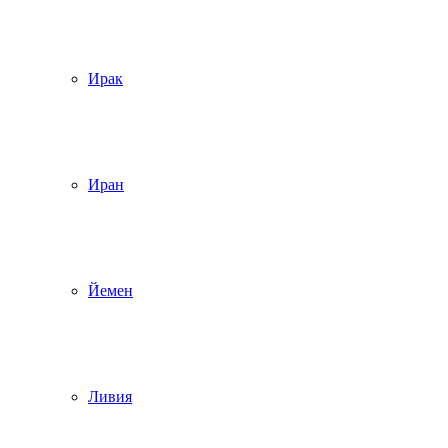
Ирак
Иран
Йемен
Ливия