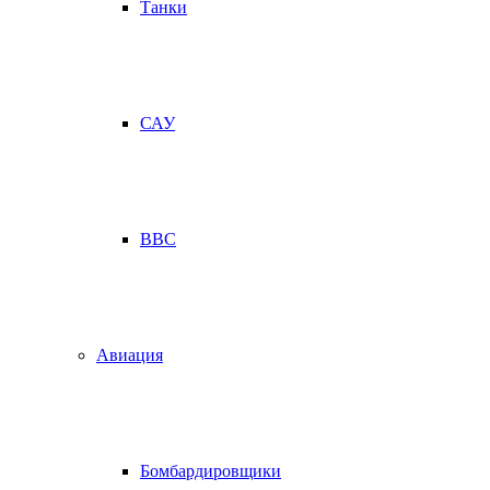
Танки
САУ
ВВС
Авиация
Бомбардировщики