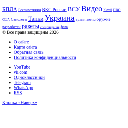
Видео
ВСУ
БПЛА
ВКС России
Беспилотники
Китай
ПВО
Украина
Танки
оружие
Самолеты
армия
США
дроны
ракеты
разработки
фото
спецоперация
© Все права защищены 2026
О сайте
Карта сайта
Обратная связь
Политика конфиденциальности
YouTube
vk.com
Одноклассники
Telegram
WhatsApp
RSS
Кнопка «Наверх»