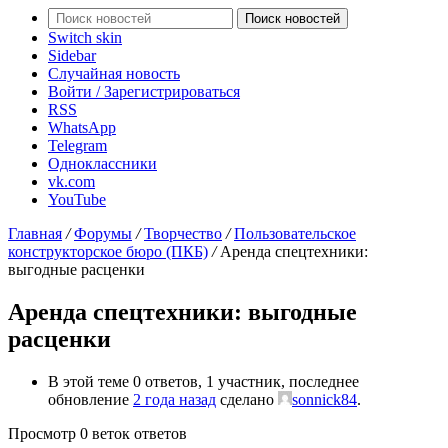
Поиск новостей
Switch skin
Sidebar
Случайная новость
Войти / Зарегистрироваться
RSS
WhatsApp
Telegram
Одноклассники
vk.com
YouTube
Главная
/
Форумы
/
Творчество
/
Пользовательское
конструкторское бюро (ПКБ)
/
Аренда спецтехники:
выгодные расценки
Аренда спецтехники: выгодные
расценки
В этой теме 0 ответов, 1 участник, последнее
обновление
2 года назад
сделано
sonnick84
.
Просмотр 0 веток ответов