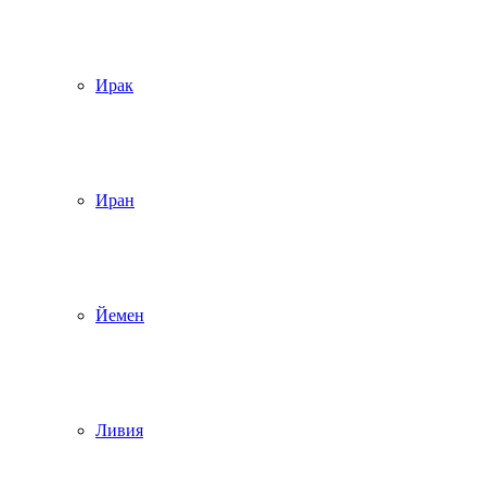
Ирак
Иран
Йемен
Ливия