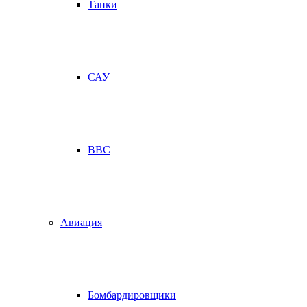
Танки
САУ
ВВС
Авиация
Бомбардировщики