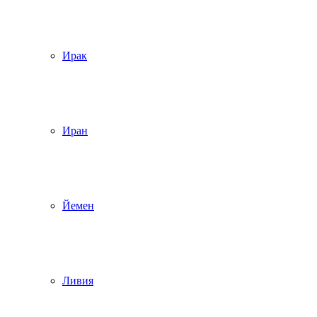
Ирак
Иран
Йемен
Ливия