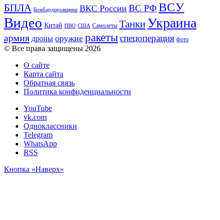
ВСУ
БПЛА
ВС РФ
ВКС России
Бомбардировщики
Видео
Украина
Танки
Китай
Самолеты
ПВО
США
ракеты
армия
спецоперация
оружие
дроны
фото
© Все права защищены 2026
О сайте
Карта сайта
Обратная связь
Политика конфиденциальности
YouTube
vk.com
Одноклассники
Telegram
WhatsApp
RSS
Кнопка «Наверх»