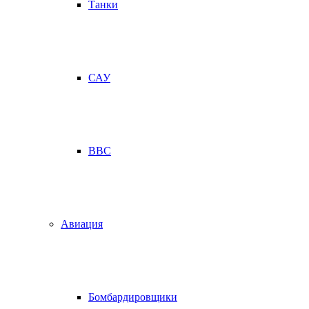
Танки
САУ
ВВС
Авиация
Бомбардировщики