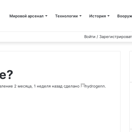
Мировой арсенал
Технологии
История
Вооруж
YouTube
vk.com
Одноклассники
Telegram
WhatsApp
RSS
Войти / Зарегистрироват
е?
овление
2 месяца, 1 неделя назад
сделано
hydrogenn
.