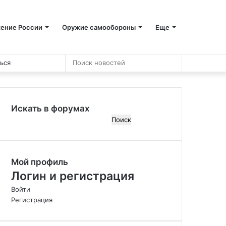
ение России
Оружие самообороны
Еще
Случайная
Sidebar
Switch
Поиск
ься
новость
skin
новостей
Искать в форумах
П
о
и
с
Мой профиль
к
:
Логин и регистрация
Войти
Регистрация