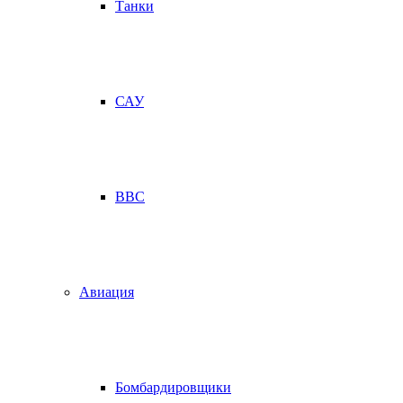
Танки
САУ
ВВС
Авиация
Бомбардировщики