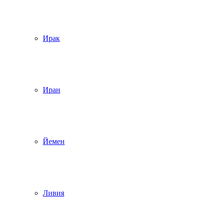
Ирак
Иран
Йемен
Ливия