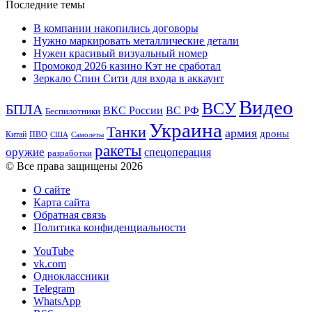
Последние темы
В компании накопились договоры
Нужно маркировать металлические детали
Нужен красивый визуальный номер
Промокод 2026 казино Кэт не сработал
Зеркало Спин Сити для входа в аккаунт
Видео
ВСУ
БПЛА
ВКС России
ВС РФ
Беспилотники
Украина
Танки
армия
дроны
Китай
ПВО
США
Самолеты
ракеты
оружие
спецоперация
разработки
© Все права защищены 2026
О сайте
Карта сайта
Обратная связь
Политика конфиденциальности
YouTube
vk.com
Одноклассники
Telegram
WhatsApp