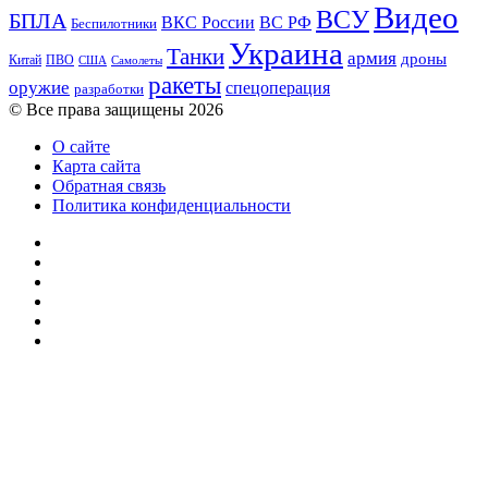
Видео
ВСУ
БПЛА
ВКС России
ВС РФ
Беспилотники
Украина
Танки
армия
дроны
Китай
ПВО
США
Самолеты
ракеты
оружие
спецоперация
разработки
© Все права защищены 2026
О сайте
Карта сайта
Обратная связь
Политика конфиденциальности
YouTube
vk.com
Одноклассники
Telegram
WhatsApp
RSS
Кнопка
«Наверх»