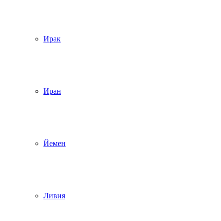
Ирак
Иран
Йемен
Ливия