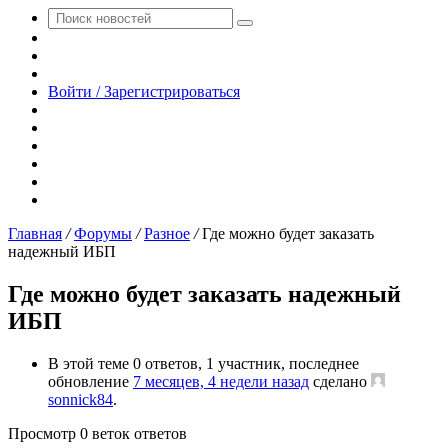
Поиск
Switch
новостей
skin
Sidebar
Случайная
новость
Войти / Зарегистрироваться
RSS
WhatsApp
Telegram
Одноклассники
vk.com
YouTube
Главная
/
Форумы
/
Разное
/
Где можно будет заказать
надежный ИБП
Где можно будет заказать надежный
ИБП
В этой теме 0 ответов, 1 участник, последнее
обновление
7 месяцев, 4 недели назад
сделано
sonnick84
.
Просмотр 0 веток ответов