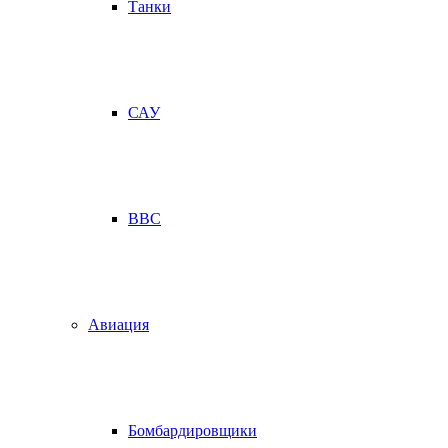
Танки
САУ
ВВС
Авиация
Бомбардировщики