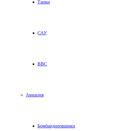
Танки
САУ
ВВС
Авиация
Бомбардировщики