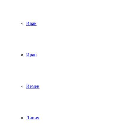
Ирак
Иран
Йемен
Ливия