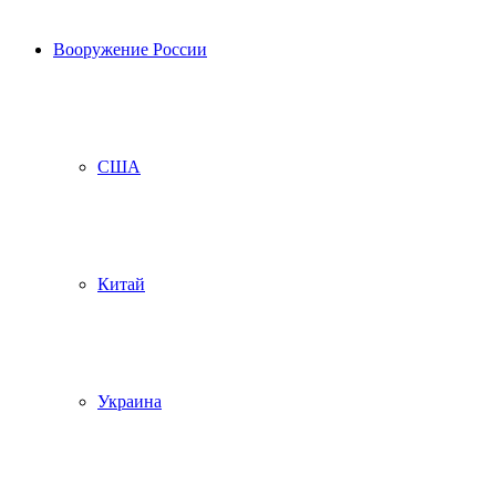
Вооружение России
США
Китай
Украина