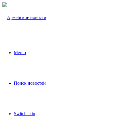
Меню
Поиск новостей
Switch skin