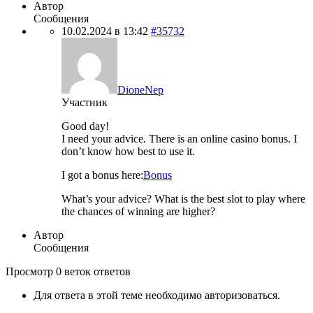
Автор
Сообщения
10.02.2024 в 13:42
#35732
DioneNep
Участник
Good day!
I need your advice. There is an online casino bonus. I
don’t know how best to use it.
I got a bonus here:
Bonus
What’s your advice? What is the best slot to play where
the chances of winning are higher?
Автор
Сообщения
Просмотр 0 веток ответов
Для ответа в этой теме необходимо авторизоваться.