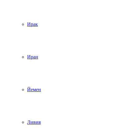
Ирак
Иран
Йемен
Ливия