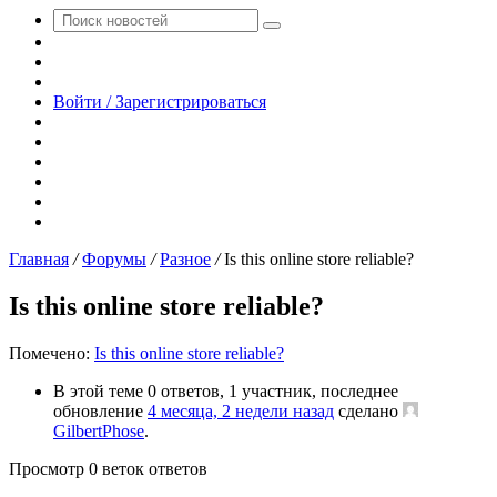
Поиск
Switch
новостей
skin
Sidebar
Случайная
новость
Войти / Зарегистрироваться
RSS
WhatsApp
Telegram
Одноклассники
vk.com
YouTube
Главная
/
Форумы
/
Разное
/
Is this online store reliable?
Is this online store reliable?
Помечено:
Is this online store reliable?
В этой теме 0 ответов, 1 участник, последнее
обновление
4 месяца, 2 недели назад
сделано
GilbertPhose
.
Просмотр 0 веток ответов