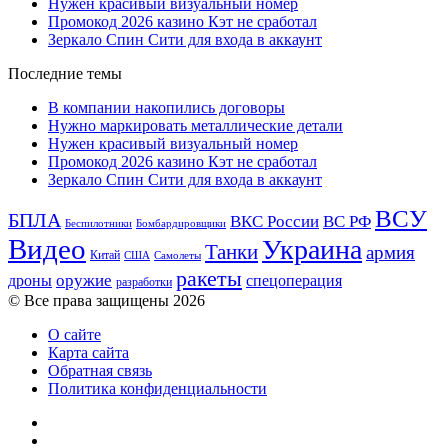
Нужен красивый визуальный номер
Промокод 2026 казино Кэт не сработал
Зеркало Спин Сити для входа в аккаунт
Последние темы
В компании накопились договоры
Нужно маркировать металлические детали
Нужен красивый визуальный номер
Промокод 2026 казино Кэт не сработал
Зеркало Спин Сити для входа в аккаунт
ВСУ
БПЛА
ВКС России
ВС РФ
Беспилотники
Бомбардировщики
Видео
Украина
Танки
армия
Китай
США
Самолеты
ракеты
оружие
дроны
спецоперация
разработки
© Все права защищены 2026
О сайте
Карта сайта
Обратная связь
Политика конфиденциальности
YouTube
vk.com