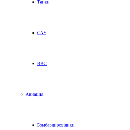
Танки
САУ
ВВС
Авиация
Бомбардировщики