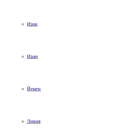
Ирак
Иран
Йемен
Ливия