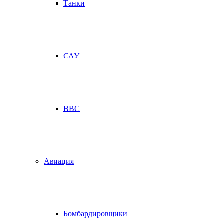
Танки
САУ
ВВС
Авиация
Бомбардировщики