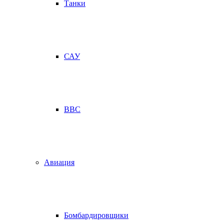
Танки
САУ
ВВС
Авиация
Бомбардировщики