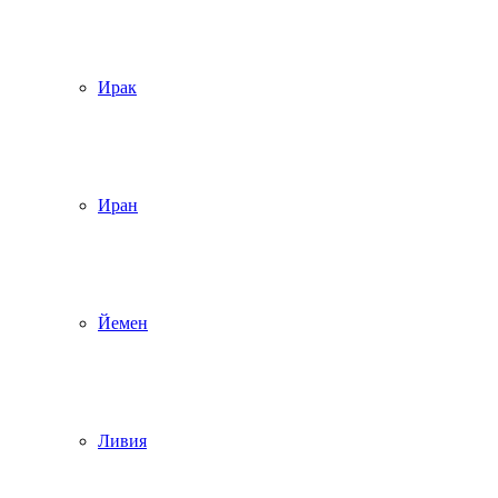
Ирак
Иран
Йемен
Ливия