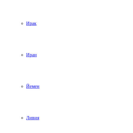
Ирак
Иран
Йемен
Ливия