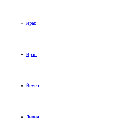
Ирак
Иран
Йемен
Ливия