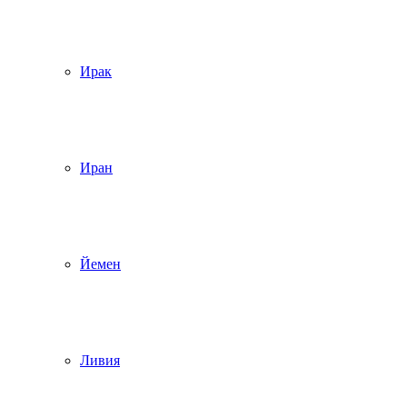
Ирак
Иран
Йемен
Ливия