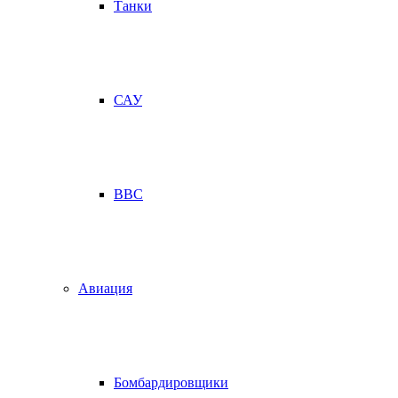
Танки
САУ
ВВС
Авиация
Бомбардировщики