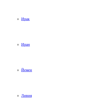
Ирак
Иран
Йемен
Ливия