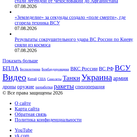
стали легендой от Чехословакии до Афганистана
07.08.2026
«Земледелие» за секунды создало «поле смерти», где
сгорела техника ВСУ
07.08.2026
Результаты сокрушительного удара ВС России по Киеву
сняли из космоса
07.08.2026
Показать больше
ВСУ
БПЛА
ВКС России
ВС РФ
Беспилотники
Бомбардировщики
Видео
Украина
Танки
армия
Китай
США
Самолеты
ракеты
оружие
дроны
спецоперация
разработки
© Все права защищены 2026
О сайте
Карта сайта
Обратная связь
Политика конфиденциальности
YouTube
vk.com