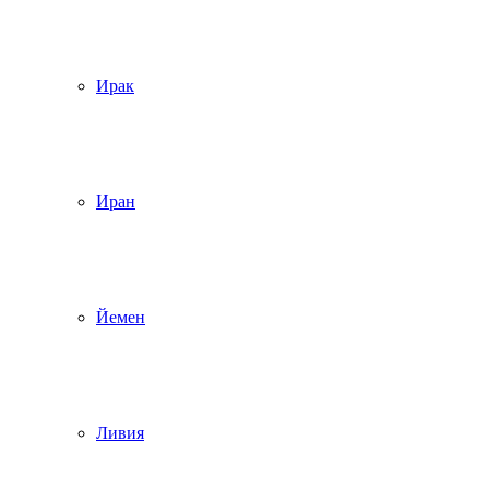
Ирак
Иран
Йемен
Ливия