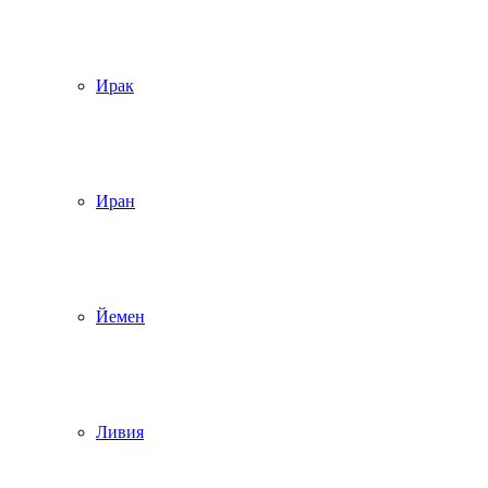
Ирак
Иран
Йемен
Ливия