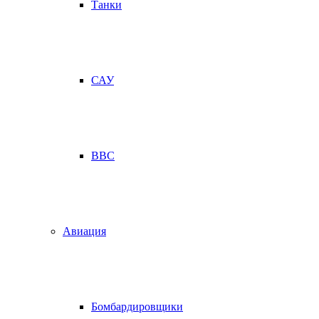
Танки
САУ
ВВС
Авиация
Бомбардировщики