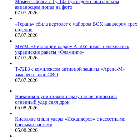
Момент сброса с Ту-142 буя рядом с британским
авианосцем попал на фото
07.07.2026
«Герань» сбила вертолет с майором ВСУ, кавалером трех
орденов
07.07.2026
MWM: «Летающий радар» А-50У помог перехватить
украинские ракеты «Фламинго»
07.07.2026
Т-72Б3 с комплексом активной защиты «Арена-М»
замечен в зоне СВО
07.07.2026
Наемников уничтожили сразу после прибытия:
огненный удар снял дрон
05.08.2026
Киевляне сняли удары «Искандеров» с кассетными
боевыми частями
05.08.2026