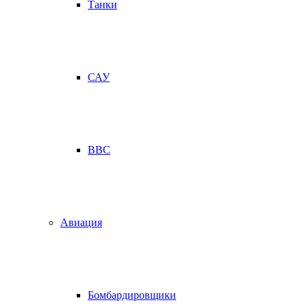
Танки
САУ
ВВС
Авиация
Бомбардировщики