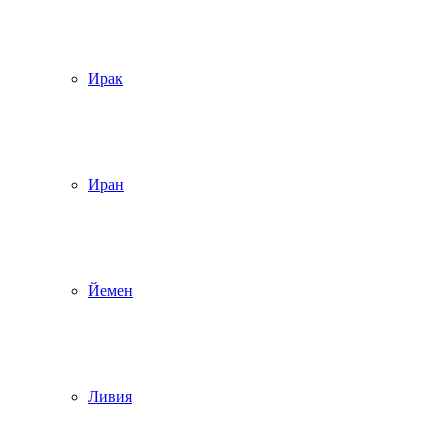
Ирак
Иран
Йемен
Ливия