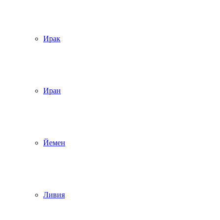
Ирак
Иран
Йемен
Ливия