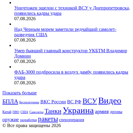
Уничтожен эшелон с техникой ВСУ у Днепропетровска,
появились кадры удара
07.08.2026
Над Черным морем заметили редчайший самолет-
разведчик США
07.08.2026
Умер бывший главный конструктор УКБТМ Владимир
Домнин
07.08.2026
ФАБ-3000 подбросила в воздух дамбу, появились кадры
удара
07.08.2026
Показать больше
Видео
ВСУ
БПЛА
ВКС России
ВС РФ
Беспилотники
Украина
Танки
армия
дроны
Китай
ПВО
США
Самолеты
ракеты
оружие
спецоперация
разработки
© Все права защищены 2026