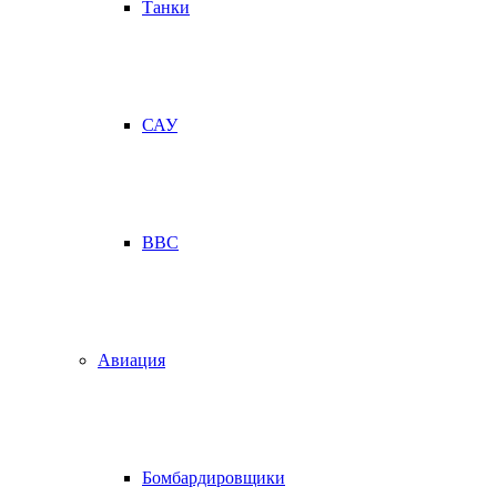
Танки
САУ
ВВС
Авиация
Бомбардировщики