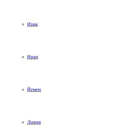
Ирак
Иран
Йемен
Ливия