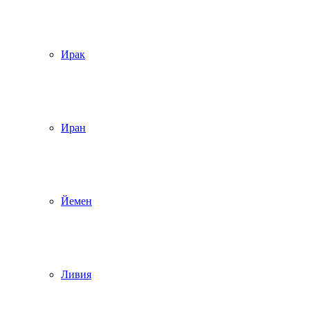
Ирак
Иран
Йемен
Ливия