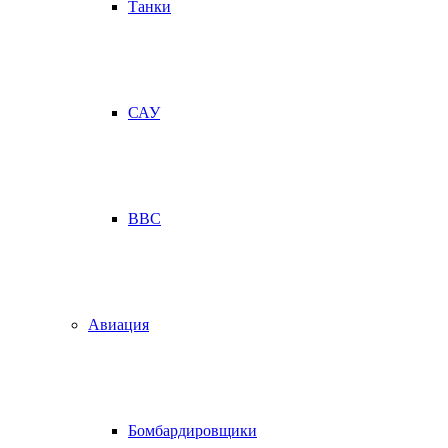
Танки
САУ
ВВС
Авиация
Бомбардировщики