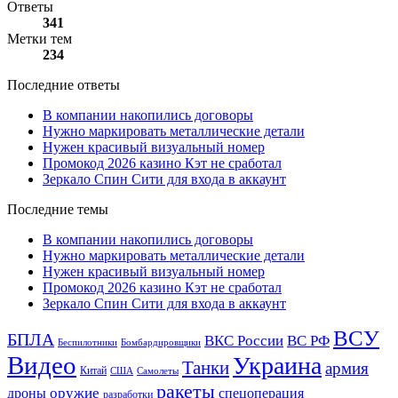
Ответы
341
Метки тем
234
Последние ответы
В компании накопились договоры
Нужно маркировать металлические детали
Нужен красивый визуальный номер
Промокод 2026 казино Кэт не сработал
Зеркало Спин Сити для входа в аккаунт
Последние темы
В компании накопились договоры
Нужно маркировать металлические детали
Нужен красивый визуальный номер
Промокод 2026 казино Кэт не сработал
Зеркало Спин Сити для входа в аккаунт
ВСУ
БПЛА
ВКС России
ВС РФ
Беспилотники
Бомбардировщики
Видео
Украина
Танки
армия
Китай
США
Самолеты
ракеты
оружие
дроны
спецоперация
разработки