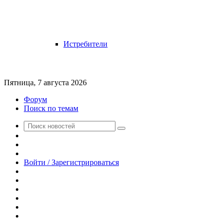
Истребители
Пятница, 7 августа 2026
Форум
Поиск по темам
Поиск
Switch
новостей
skin
Sidebar
Случайная
новость
Войти / Зарегистрироваться
RSS
WhatsApp
Telegram
Одноклассники
vk.com
YouTube