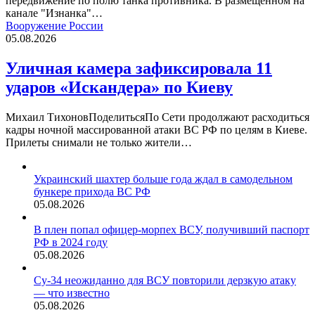
передвижение по полю танка противника. В размещенном на
канале "Изнанка"…
Вооружение России
05.08.2026
Уличная камера зафиксировала 11
ударов «Искандера» по Киеву
Михаил ТихоновПоделитьсяПо Сети продолжают расходиться
кадры ночной массированной атаки ВС РФ по целям в Киеве.
Прилеты снимали не только жители…
Украинский шахтер больше года ждал в самодельном
бункере прихода ВС РФ
05.08.2026
В плен попал офицер-морпех ВСУ, получивший паспорт
РФ в 2024 году
05.08.2026
Су-34 неожиданно для ВСУ повторили дерзкую атаку
— что известно
05.08.2026