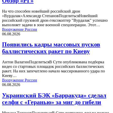
Обзор «РГ»
На что способен новейший российский дрон
«Вурдалак»Александр СтепановПоделитьсяНовейший
российский грузовой дрон-гексокоптер "Вурдалак" успешно
выполняет задачи в зоне военной спецоперации. Этот…
Вооружение России
06.08.2026
Появились кадры массовых пусков
баллистических ракет по Киеву
Антон ВалагинПоделитьсяВ Сути опубликована подборка
видео со стартовых площадок российских баллистических
ракет. На них запечатлено начало массированного удара по
Киеву…
Вооружение России
06.08.2026
Украинский БЭК «Барракуда» сделал
селфи с «Геранью» за миг до гибели
Михаил ТихоновПоделитьсяВ Сети появились весьма редкие