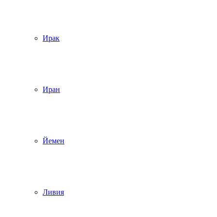
Ирак
Иран
Йемен
Ливия