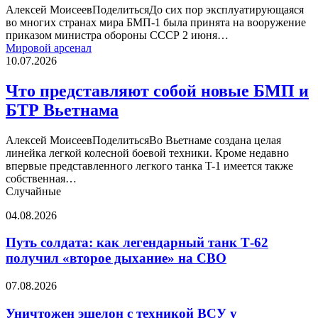
странах
Алексей МоисеевПоделитьсяДо сих пор эксплуатирующаяся
во многих странах мира БМП-1 была принята на вооружение
приказом министра обороны СССР 2 июня…
Что
Мировой арсенал
представляют
10.07.2026
собой
новые
Что представляют собой новые БМП и
БМП
БТР Вьетнама
и
БТР
Вьетнама
Алексей МоисеевПоделитьсяВо Вьетнаме создана целая
линейка легкой колесной боевой техники. Кроме недавно
впервые представленного легкого танка T-1 имеется также
собственная…
Случайные
Путь
04.08.2026
солдата:
как
Путь солдата: как легендарный танк Т-62
легендарный
получил «второе дыхание» на СВО
танк
Т-62
Уничтожен
07.08.2026
получил
эшелон
«второе
с
Уничтожен эшелон с техникой ВСУ у
дыхание»