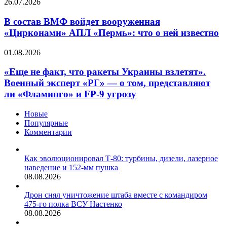
В
26.07.2026
от
состав
взрывов
ВМФ
В состав ВМФ войдет вооруженная
и
войдет
«Цирконами» АПЛ «Пермь»: что о ней известно
химоружия
вооруженная
«Цирконами»
«Еще
01.08.2026
АПЛ
не
«Пермь»:
факт,
«Еще не факт, что ракеты Украины взлетят».
что
что
Военный эксперт «РГ» — о том, представляют
о
ракеты
ней
ли «Фламинго» и FP-9 угрозу
Украины
известно
взлетят».
Новые
Военный
Популярные
эксперт
Комментарии
«РГ»
—
о том,
Как эволюционировал Т-80: турбины, дизели, лазерное
представляют
наведение и 152-мм пушка
ли
08.08.2026
«Фламинго»
и
Дрон снял уничтожение штаба вместе с командиром
FP-
475-го полка ВСУ Настенко
9
08.08.2026
угрозу