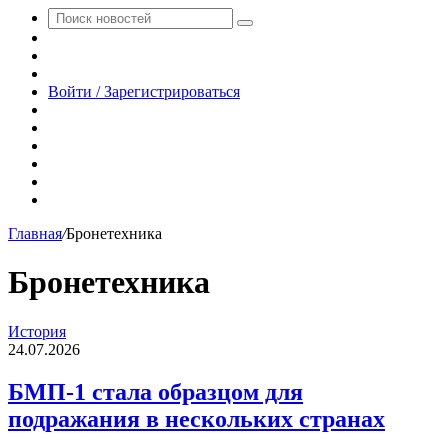
Поиск
Switch
новостей
skin
Sidebar
Случайная
новость
Войти / Зарегистрироваться
RSS
WhatsApp
Telegram
Одноклассники
vk.com
YouTube
Главная
/
Бронетехника
Бронетехника
БМП-1
История
стала
24.07.2026
образцом
для
БМП-1 стала образцом для
подражания
подражания в нескольких странах
в
нескольких