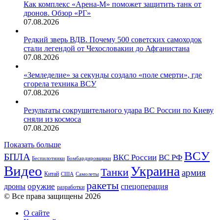
Как комплекс «Арена-М» поможет защитить танк от
дронов. Обзор «РГ»
07.08.2026
Редкий зверь ВДВ. Почему 500 советских самоходок
стали легендой от Чехословакии до Афганистана
07.08.2026
«Земледелие» за секунды создало «поле смерти», где
сгорела техника ВСУ
07.08.2026
Результаты сокрушительного удара ВС России по Киеву
сняли из космоса
07.08.2026
Показать больше
ВСУ
БПЛА
ВКС России
ВС РФ
Беспилотники
Бомбардировщики
Видео
Украина
Танки
армия
Китай
США
Самолеты
ракеты
оружие
дроны
спецоперация
разработки
© Все права защищены 2026
О сайте