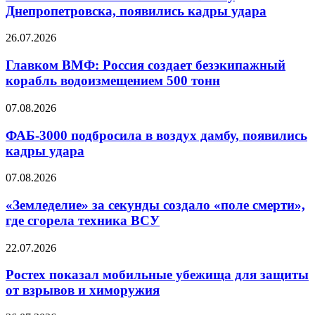
техникой
Днепропетровска, появились кадры удара
на
ВСУ
СВО
у
Главком
26.07.2026
Днепропетровска,
ВМФ:
появились
Россия
Главком ВМФ: Россия создает безэкипажный
кадры
создает
корабль водоизмещением 500 тонн
удара
безэкипажный
корабль
ФАБ-3000
07.08.2026
водоизмещением
подбросила
500
в
ФАБ-3000 подбросила в воздух дамбу, появились
тонн
воздух
кадры удара
дамбу,
появились
«Земледелие»
07.08.2026
кадры
за
удара
секунды
«Земледелие» за секунды создало «поле смерти»,
создало
где сгорела техника ВСУ
«поле
смерти»,
Ростех
22.07.2026
где
показал
сгорела
мобильные
Ростех показал мобильные убежища для защиты
техника
убежища
от взрывов и химоружия
ВСУ
для
защиты