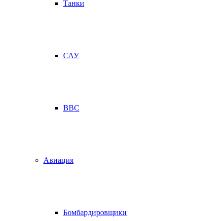
Танки
САУ
ВВС
Авиация
Бомбардировщики