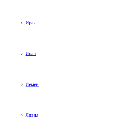
Ирак
Иран
Йемен
Ливия