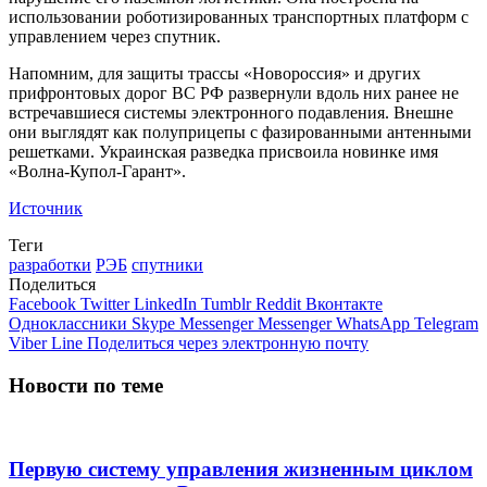
использовании роботизированных транспортных платформ с
управлением через спутник.
Напомним, для защиты трассы «Новороссия» и других
прифронтовых дорог ВС РФ развернули вдоль них ранее не
встречавшиеся системы электронного подавления. Внешне
они выглядят как полуприцепы с фазированными антенными
решетками. Украинская разведка присвоила новинке имя
«Волна-Купол-Гарант».
Источник
Теги
разработки
РЭБ
спутники
Поделиться
Facebook
Twitter
LinkedIn
Tumblr
Reddit
Вконтакте
Одноклассники
Skype
Messenger
Messenger
WhatsApp
Telegram
Viber
Line
Поделиться через электронную почту
Новости по теме
Первую систему управления жизненным циклом