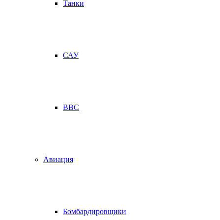
Танки
САУ
ВВС
Авиация
Бомбардировщики