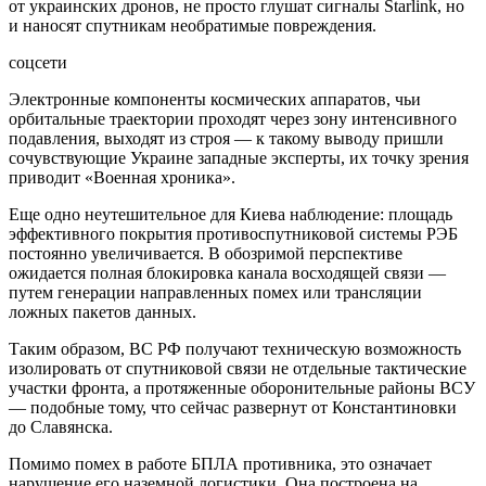
от украинских дронов, не просто глушат сигналы Starlink, но
и наносят спутникам необратимые повреждения.
соцсети
Электронные компоненты космических
аппаратов, чьи
орбитальные траектории проходят через зону интенсивного
подавления, выходят из строя — к такому выводу пришли
сочувствующие Украине западные эксперты, их точку зрения
приводит «Военная хроника».
Еще одно неутешительное для Киева наблюдение: площадь
эффективного покрытия противоспутниковой системы РЭБ
постоянно увеличивается. В обозримой перспективе
ожидается полная блокировка канала восходящей связи —
путем генерации направленных помех или трансляции
ложных пакетов данных.
Таким образом, ВС РФ получают техническую возможность
изолировать от спутниковой связи не отдельные тактические
участки фронта, а протяженные оборонительные районы ВСУ
— подобные тому, что сейчас развернут от Константиновки
до Славянска.
Помимо помех в работе БПЛА противника, это означает
нарушение его наземной логистики. Она построена на