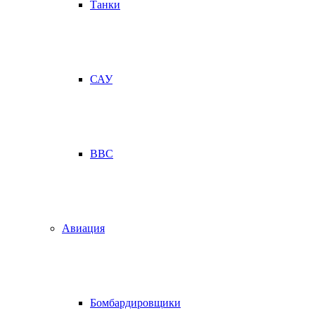
Танки
САУ
ВВС
Авиация
Бомбардировщики