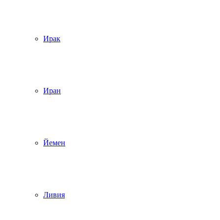
Ирак
Иран
Йемен
Ливия