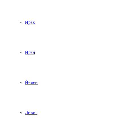
Ирак
Иран
Йемен
Ливия