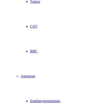
Танки
САУ
ВВС
Авиация
Бомбардировщики