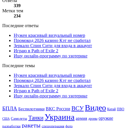
Ответы
339
Метки тем
234
Последние ответы
Нужен красивый визуальный номер
Промокод 2026 казино Кэт не сработал
Зеркало Спин Сити для входа в аккаунт
Играю в Path of Exile 2
Ищу онлайн-программу по эзотерике
Последние темы
Нужен красивый визуальный номер
Промокод 2026 казино Кэт не сработал
Зеркало Спин Сити для входа в аккаунт
Играю в Path of Exile 2
Ищу онлайн-программу по эзотерике
Видео
ВСУ
БПЛА
ВКС России
Беспилотники
Китай
ПВО
Украина
Танки
оружие
армия
Самолеты
дроны
США
ракеты
разработки
спецоперация
фото