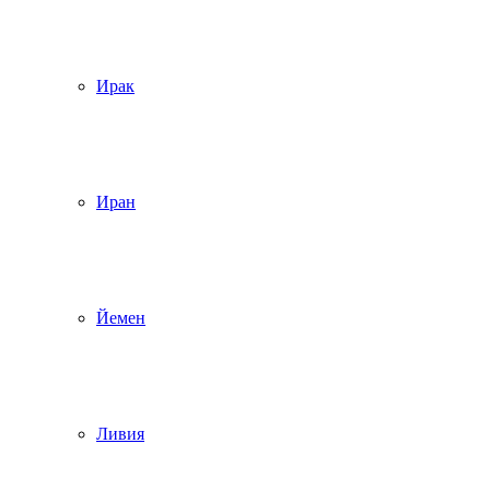
Ирак
Иран
Йемен
Ливия