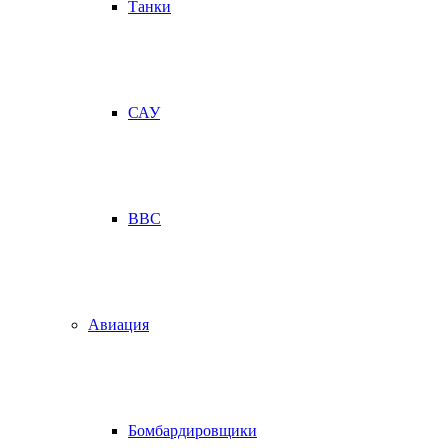
Танки
САУ
ВВС
Авиация
Бомбардировщики