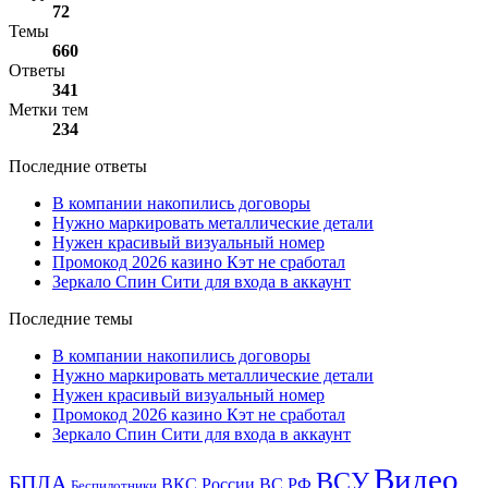
72
Темы
660
Ответы
341
Метки тем
234
Последние ответы
В компании накопились договоры
Нужно маркировать металлические детали
Нужен красивый визуальный номер
Промокод 2026 казино Кэт не сработал
Зеркало Спин Сити для входа в аккаунт
Последние темы
В компании накопились договоры
Нужно маркировать металлические детали
Нужен красивый визуальный номер
Промокод 2026 казино Кэт не сработал
Зеркало Спин Сити для входа в аккаунт
Видео
ВСУ
БПЛА
ВКС России
ВС РФ
Беспилотники