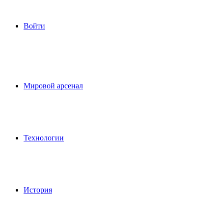
Войти
Мировой арсенал
Технологии
История