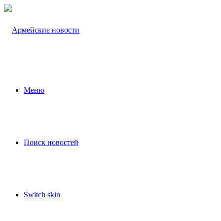
Меню
Поиск новостей
Switch skin