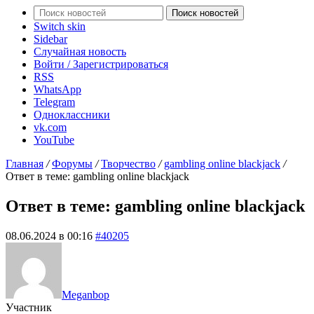
Поиск новостей
Switch skin
Sidebar
Случайная новость
Войти / Зарегистрироваться
RSS
WhatsApp
Telegram
Одноклассники
vk.com
YouTube
Главная
/
Форумы
/
Творчество
/
gambling online blackjack
/
Ответ в теме: gambling online blackjack
Ответ в теме: gambling online blackjack
08.06.2024 в 00:16
#40205
Meganbop
Участник