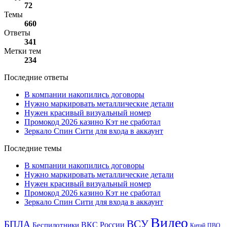
72
Темы
660
Ответы
341
Метки тем
234
Последние ответы
В компании накопились договоры
Нужно маркировать металлические детали
Нужен красивый визуальный номер
Промокод 2026 казино Кэт не сработал
Зеркало Спин Сити для входа в аккаунт
Последние темы
В компании накопились договоры
Нужно маркировать металлические детали
Нужен красивый визуальный номер
Промокод 2026 казино Кэт не сработал
Зеркало Спин Сити для входа в аккаунт
Видео
ВСУ
БПЛА
ВКС России
Беспилотники
Китай
ПВО