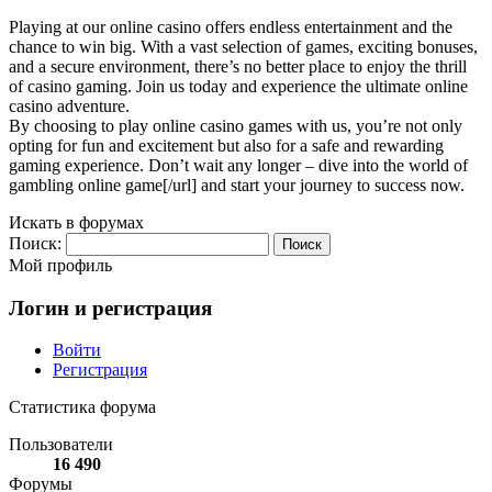
Playing at our online casino offers endless entertainment and the
chance to win big. With a vast selection of games, exciting bonuses,
and a secure environment, there’s no better place to enjoy the thrill
of casino gaming. Join us today and experience the ultimate online
casino adventure.
By choosing to play online casino games with us, you’re not only
opting for fun and excitement but also for a safe and rewarding
gaming experience. Don’t wait any longer – dive into the world of
gambling online game[/url] and start your journey to success now.
Искать в форумах
Поиск:
Мой профиль
Логин и регистрация
Войти
Регистрация
Статистика форума
Пользователи
16 490
Форумы