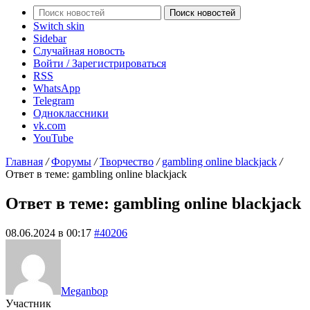
Поиск новостей
Switch skin
Sidebar
Случайная новость
Войти / Зарегистрироваться
RSS
WhatsApp
Telegram
Одноклассники
vk.com
YouTube
Главная
/
Форумы
/
Творчество
/
gambling online blackjack
/
Ответ в теме: gambling online blackjack
Ответ в теме: gambling online blackjack
08.06.2024 в 00:17
#40206
Meganbop
Участник