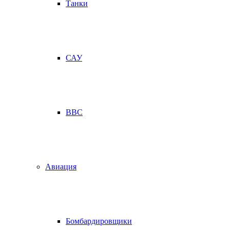
Танки
САУ
ВВС
Авиация
Бомбардировщики