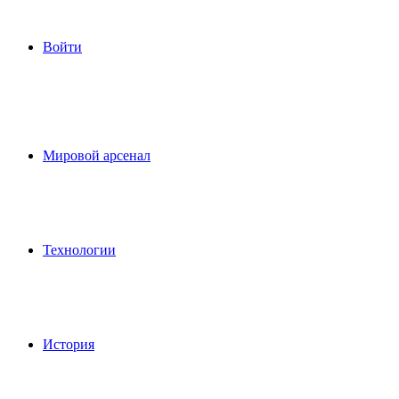
Войти
Мировой арсенал
Технологии
История