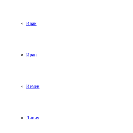
Ирак
Иран
Йемен
Ливия