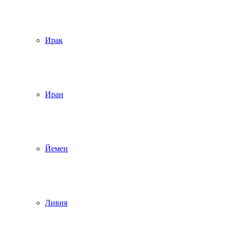
Ирак
Иран
Йемен
Ливия