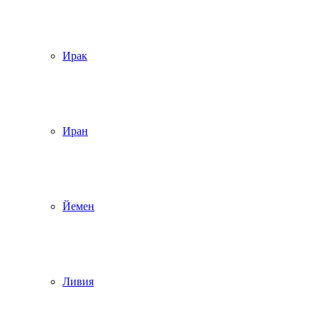
Ирак
Иран
Йемен
Ливия