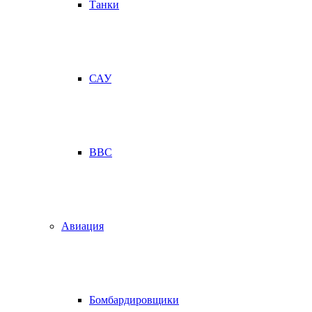
Танки
САУ
ВВС
Авиация
Бомбардировщики