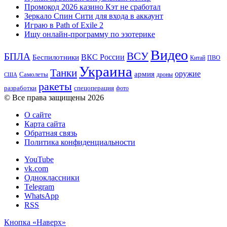
Промокод 2026 казино Кэт не сработал
Зеркало Спин Сити для входа в аккаунт
Играю в Path of Exile 2
Ищу онлайн-программу по эзотерике
Видео
ВСУ
БПЛА
ВКС России
Беспилотники
Китай
ПВО
Украина
Танки
оружие
армия
Самолеты
дроны
США
ракеты
разработки
спецоперация
фото
© Все права защищены 2026
О сайте
Карта сайта
Обратная связь
Политика конфиденциальности
YouTube
vk.com
Одноклассники
Telegram
WhatsApp
RSS
Кнопка «Наверх»