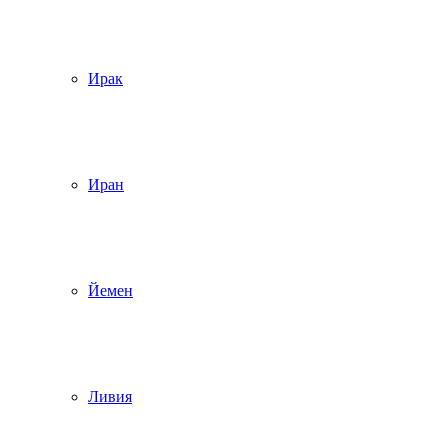
Ирак
Иран
Йемен
Ливия