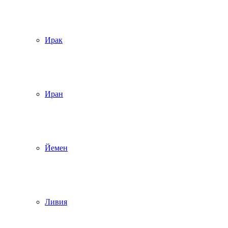
Ирак
Иран
Йемен
Ливия