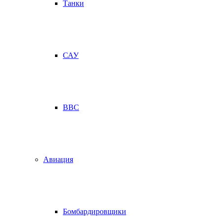
Танки
САУ
ВВС
Авиация
Бомбардировщики