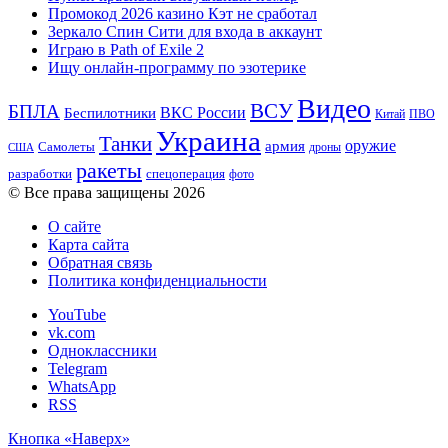
Промокод 2026 казино Кэт не сработал
Зеркало Спин Сити для входа в аккаунт
Играю в Path of Exile 2
Ищу онлайн-программу по эзотерике
Видео
ВСУ
БПЛА
ВКС России
Беспилотники
Китай
ПВО
Украина
Танки
оружие
армия
Самолеты
дроны
США
ракеты
разработки
спецоперация
фото
© Все права защищены 2026
О сайте
Карта сайта
Обратная связь
Политика конфиденциальности
YouTube
vk.com
Одноклассники
Telegram
WhatsApp
RSS
Кнопка «Наверх»