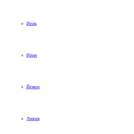
Ирак
Иран
Йемен
Ливия