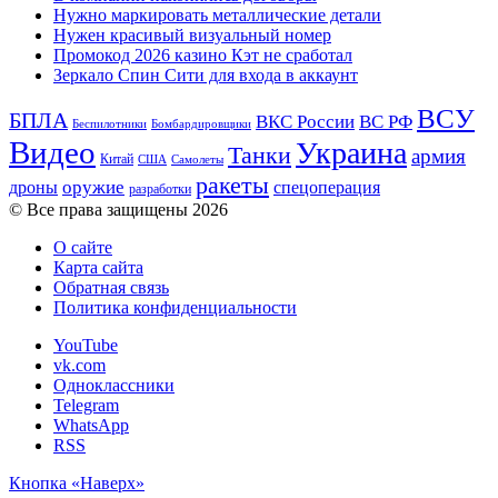
Нужно маркировать металлические детали
Нужен красивый визуальный номер
Промокод 2026 казино Кэт не сработал
Зеркало Спин Сити для входа в аккаунт
ВСУ
БПЛА
ВКС России
ВС РФ
Беспилотники
Бомбардировщики
Видео
Украина
Танки
армия
Китай
США
Самолеты
ракеты
оружие
дроны
спецоперация
разработки
© Все права защищены 2026
О сайте
Карта сайта
Обратная связь
Политика конфиденциальности
YouTube
vk.com
Одноклассники
Telegram
WhatsApp
RSS
Кнопка «Наверх»