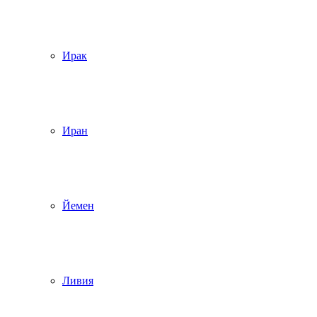
Ирак
Иран
Йемен
Ливия