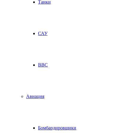
Танки
САУ
ВВС
Авиация
Бомбардировщики