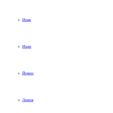
Ирак
Иран
Йемен
Ливия