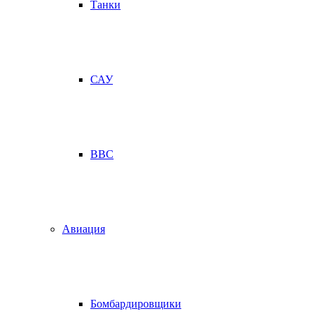
Танки
САУ
ВВС
Авиация
Бомбардировщики