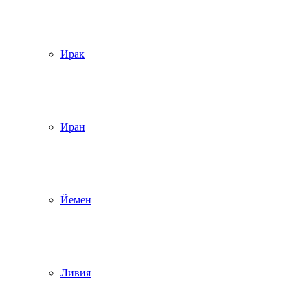
Ирак
Иран
Йемен
Ливия