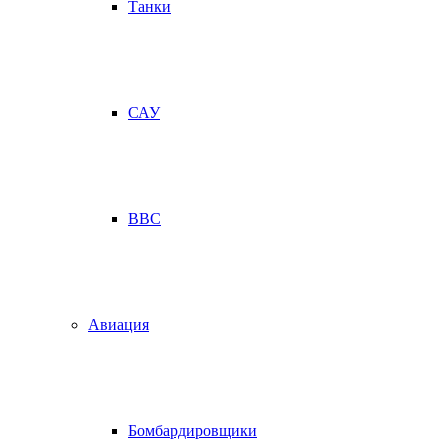
Танки
САУ
ВВС
Авиация
Бомбардировщики