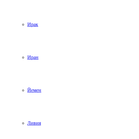
Ирак
Иран
Йемен
Ливия