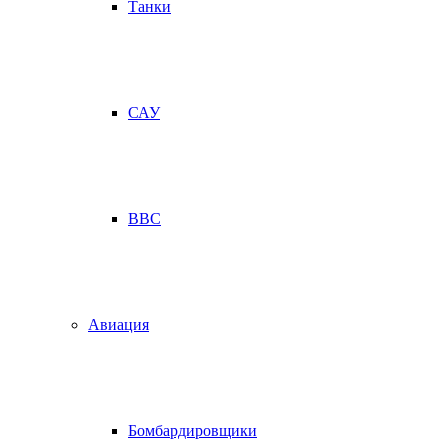
Танки
САУ
ВВС
Авиация
Бомбардировщики