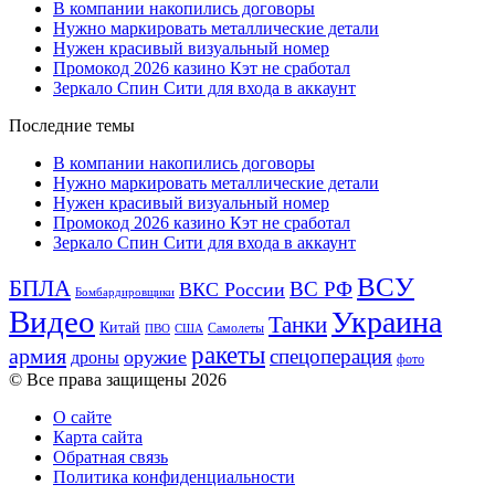
В компании накопились договоры
Нужно маркировать металлические детали
Нужен красивый визуальный номер
Промокод 2026 казино Кэт не сработал
Зеркало Спин Сити для входа в аккаунт
Последние темы
В компании накопились договоры
Нужно маркировать металлические детали
Нужен красивый визуальный номер
Промокод 2026 казино Кэт не сработал
Зеркало Спин Сити для входа в аккаунт
ВСУ
БПЛА
ВС РФ
ВКС России
Бомбардировщики
Видео
Украина
Танки
Китай
Самолеты
ПВО
США
ракеты
армия
спецоперация
оружие
дроны
фото
© Все права защищены 2026
О сайте
Карта сайта
Обратная связь
Политика конфиденциальности