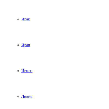
Ирак
Иран
Йемен
Ливия