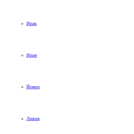
Ирак
Иран
Йемен
Ливия