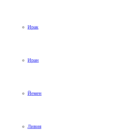
Ирак
Иран
Йемен
Ливия