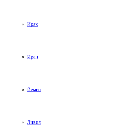
Ирак
Иран
Йемен
Ливия