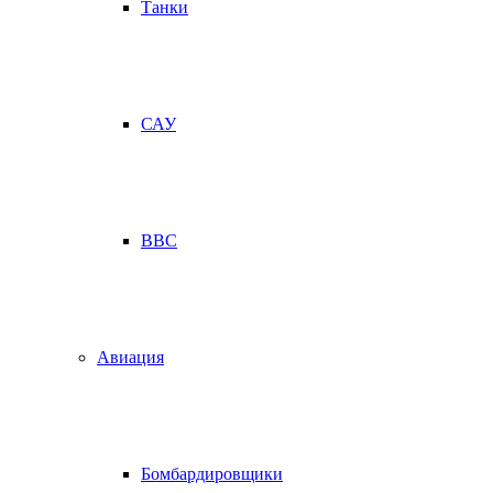
Танки
САУ
ВВС
Авиация
Бомбардировщики